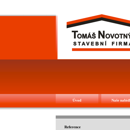
Úvod
Naše nabíd
Reference