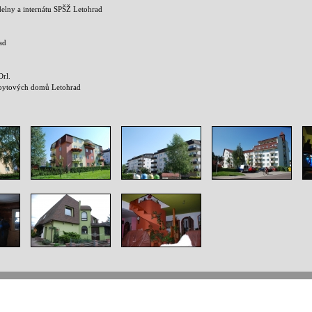
elny a internátu SPŠŽ Letohrad
ad
rl.
2 bytových domů Letohrad