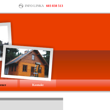
INFO LINKA
603 838 513
rence
Kontakt