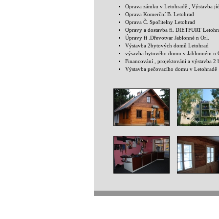
Oprava zámku v Letohradě , Výstavba jíd
Oprava Komerční B. Letohrad
Oprava Č. Spořitelny Letohrad
Opravy a dostavba fi. DIETFURT Letohr
Úpravy fi .Dřevotvar Jablonné n Orl.
Výstavba 2bytových domů Letohrad
výsavba bytového domu v Jablonném n O
Financování , projektování a výstavba 
Výstavba pečovacího domu v Letohradě